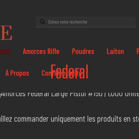
stol
Amorces Rifle
Poudres
Laiton
Federal
À Propos
Confidentialité
illez commander uniquement les produits en s