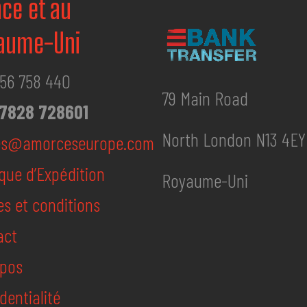
nce et au
aume-Uni
56 758 440
79 Main Road
7828 728601
North London N13 4EY
es@amorceseurope.com
ique d’Expédition
Royaume-Uni
s et conditions
act
opos
dentialité