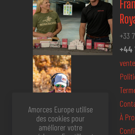
Fra
Roy
+33 7
+44 
vent
Polit
Terme
Cont
Amorces Europe utilise
À Pr
des cookies pour
améliorer votre
Confi