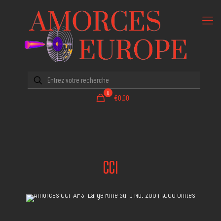
0
€0.00
CCI