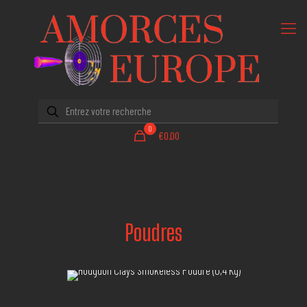
0
€0.00
Poudres