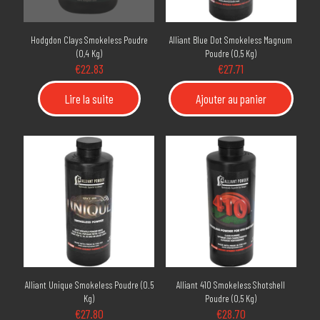
Hodgdon Clays Smokeless Poudre
Alliant Blue Dot Smokeless Magnum
(0,4 Kg)
Poudre (0,5 Kg)
€
22.83
€
27.71
Lire la suite
Ajouter au panier
Alliant Unique Smokeless Poudre (0.5
Alliant 410 Smokeless Shotshell
Kg)
Poudre (0,5 Kg)
€
27.80
€
28.70