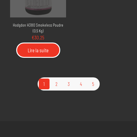
Hodgdon H380 Smokeless Poudre
(0,5 Kg)
€
30.25
Lire la suite
1
2
3
4
5