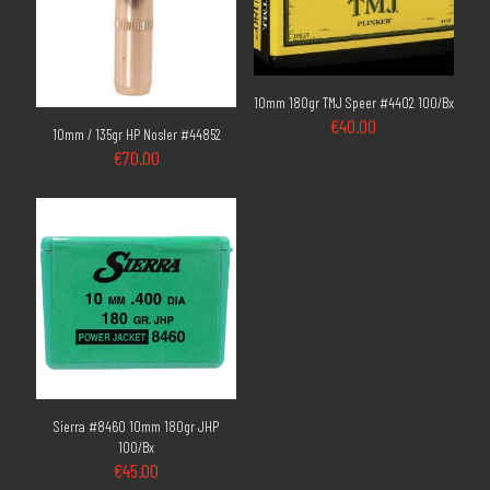
10mm 180gr TMJ Speer #4402 100/Bx
€
40.00
10mm / 135gr HP Nosler #44852
€
70.00
Sierra #8460 10mm 180gr JHP
100/Bx
€
45.00