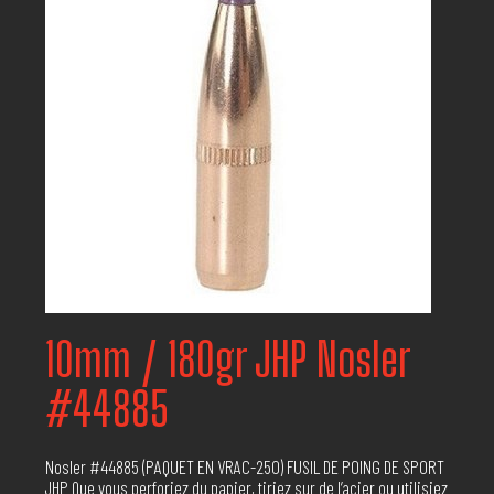
10mm / 180gr JHP Nosler
#44885
Nosler #44885 (PAQUET EN VRAC-250) FUSIL DE POING DE SPORT
JHP Que vous perforiez du papier, tiriez sur de l’acier ou utilisiez