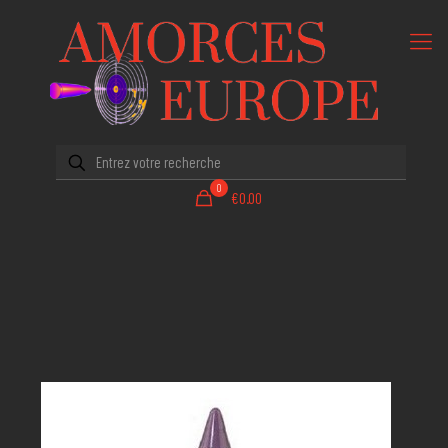
0
€0.00