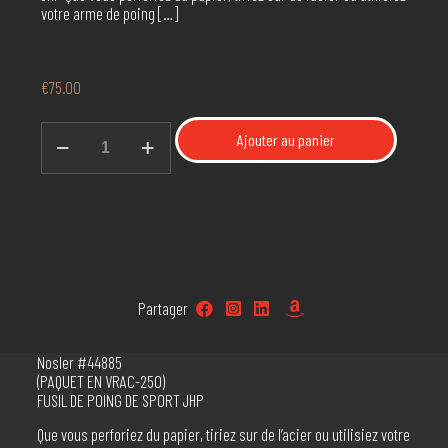
votre arme de poing
[…]
€
75.00
quantité
Ajouter au panier
de
10mm
/
180gr
JHP
Nosler
#44885
Partager
Nosler #44885
(PAQUET EN VRAC-250)
FUSIL DE POING DE SPORT JHP
Que vous perforiez du papier, tiriez sur de l’acier ou utilisiez votre