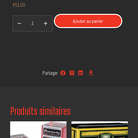
€
53.00
quantité
Ajouter au panier
de
7.62×39
123gr
SP
Hornady
#3140B
100ct
Partager
Produits similaires