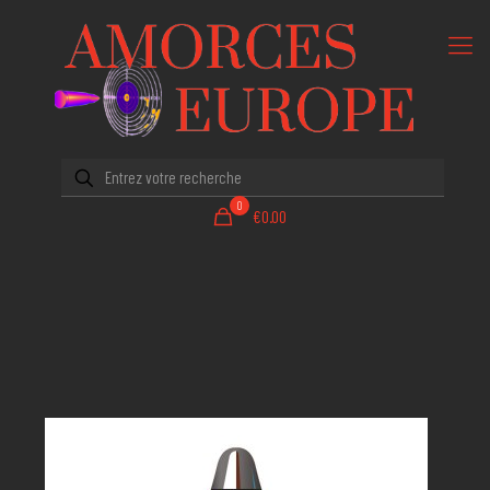
0
€0.00