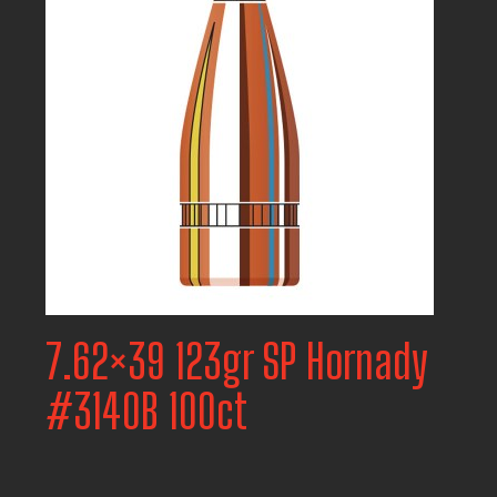
7.62×39 123gr SP Hornady
#3140B 100ct