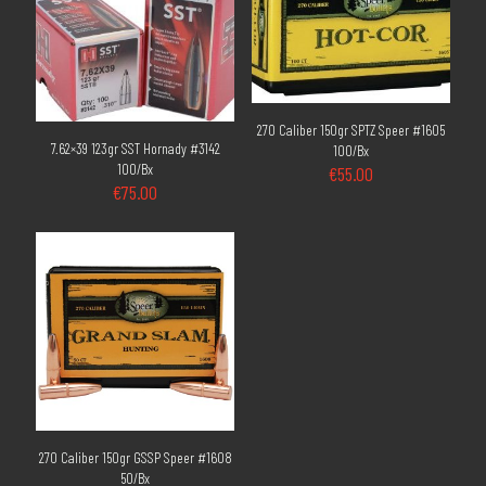
270 Caliber 150gr SPTZ Speer #1605
7.62×39 123gr SST Hornady #3142
100/Bx
100/Bx
€
55.00
€
75.00
270 Caliber 150gr GSSP Speer #1608
50/Bx