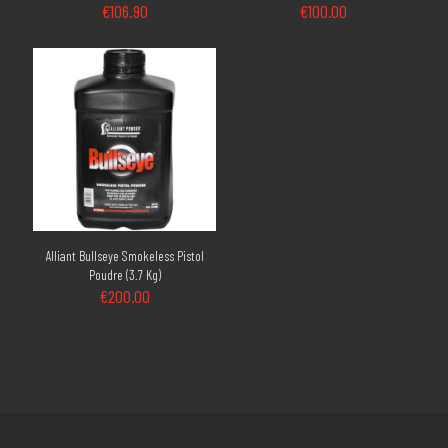
€
106.90
€
100.00
Alliant Bullseye Smokeless Pistol
Poudre (3.7 Kg)
€
200.00