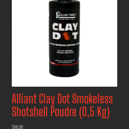
Alliant Clay Dot Smokeless
Shotshell Poudre (0,5 Kg)
$
98.06