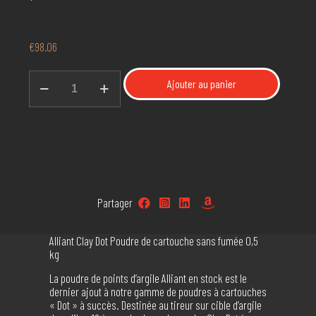
€
98.06
quantité
Ajouter au panier
de
Alliant
Clay
Dot
Smokeless
Shotshell
Poudre
(0,5
Kg)
Partager
Alliant Clay Dot Poudre de cartouche sans fumée 0,5
kg
La poudre de points d’argile Alliant en stock est le
dernier ajout à notre gamme de poudres à cartouches
« Dot » à succès. Destinée au tireur sur cible d’argile