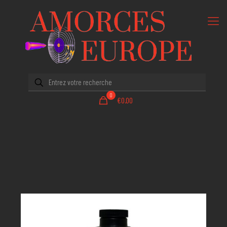
0
€0.00