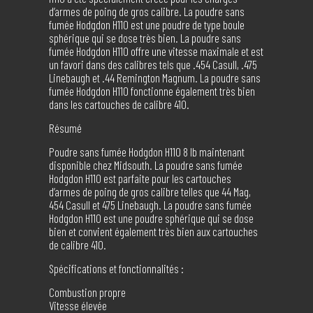
d’armes de poing de gros calibre. La poudre sans
fumée Hodgdon H110 est une poudre de type boule
sphérique qui se dose très bien. La poudre sans
fumée Hodgdon H110 offre une vitesse maximale et est
un favori dans des calibres tels que .454 Casull, .475
Linebaugh et .44 Remington Magnum. La poudre sans
fumée Hodgdon H110 fonctionne également très bien
dans les cartouches de calibre 410.
Résumé
Poudre sans fumée Hodgdon H110 8 lb maintenant
disponible chez Midsouth. La poudre sans fumée
Hodgdon H110 est parfaite pour les cartouches
d’armes de poing de gros calibre telles que 44 Mag,
454 Casull et 475 Linebaugh. La poudre sans fumée
Hodgdon H110 est une poudre sphérique qui se dose
bien et convient également très bien aux cartouches
de calibre 410.
Spécifications et fonctionnalités :
Combustion propre
Vitesse élevée