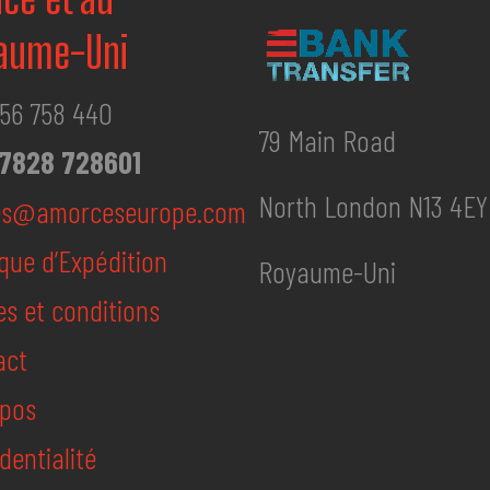
aume-Uni
56 758 440
79 Main Road
7828 728601
North London N13 4EY
es@amorceseurope.com
ique d’Expédition
Royaume-Uni
s et conditions
act
opos
dentialité