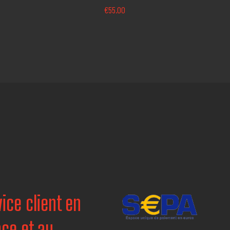
€
55.00
ice client en
nce et au