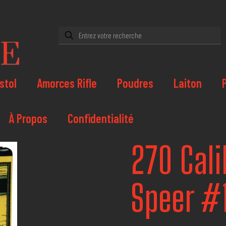
stol
Amorces Rifle
Poudres
Laiton
À Propos
Confidentialité
270 Cali
Speer #