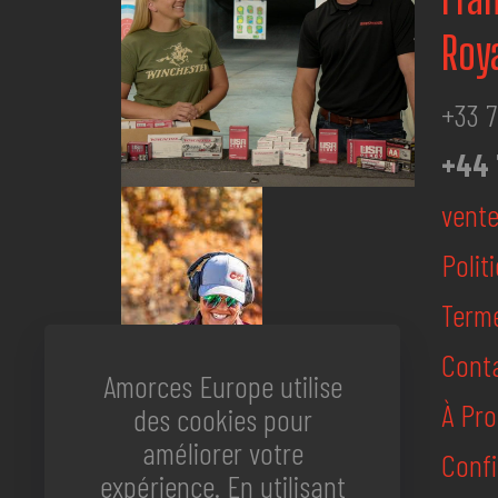
Roy
+33 7
+44 
vent
Polit
Terme
Cont
Amorces Europe utilise
À Pr
des cookies pour
améliorer votre
Confi
expérience. En utilisant