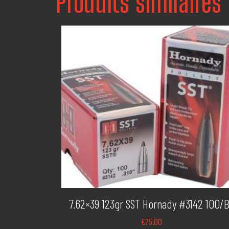
Produits similaires
7.62×39 123gr SST Hornady #3142 100/
€
75.00