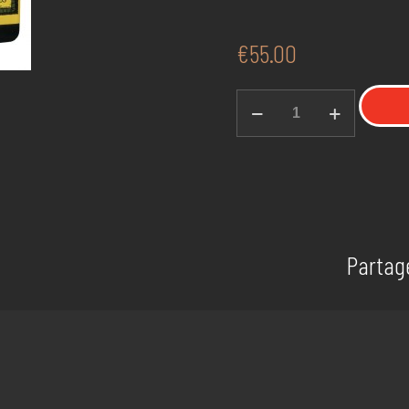
€
55.00
quantité
de
270
Caliber
150gr
SPTZ
Partag
Speer
#1605
100/Bx